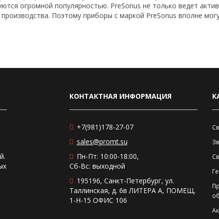
зуются огромной популярностью. PreSonus не только ведет акти
е производства. Поэтому приборы с маркой PreSonus вполне мог
КОНТАКТНАЯ ИНФОРМАЦИЯ
К
+7(981)178-27-07
Св
sales@promt.su
Зв
й.
Пн-Пт: 10:00-18:00,
С
ых
Сб-Вс: выходной
Ге
195196, Санкт-Петербург, ул.
П
Таллинская, д. 6в ЛИТЕРА А, ПОМЕЩ.
о
1-Н-15 ОФИС 106
Ак