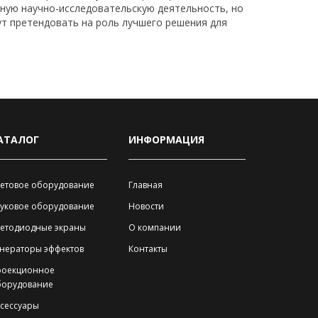
вную научно-исследовательскую деятельность, но
ут претендовать на роль лучшего решения для
АТАЛОГ
ИНФОРМАЦИЯ
етовое оборудование
Главная
уковое оборудование
Новости
ветодиодные экраны
О компании
нераторы эффектов
Контакты
роекционное
борудование
сессуары