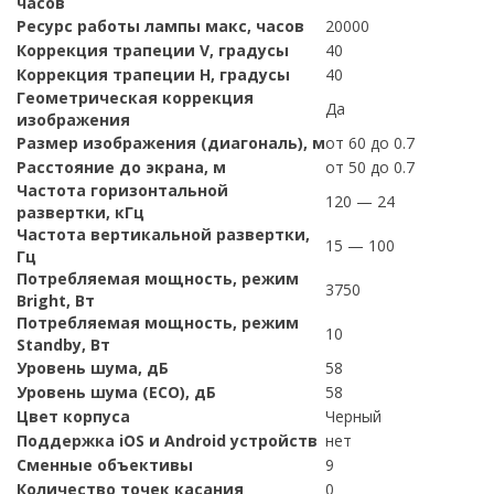
часов
Ресурс работы лампы макс, часов
20000
Коррекция трапеции V, градусы
40
Коррекция трапеции H, градусы
40
Геометрическая коррекция
Да
изображения
Размер изображения (диагональ), м
от 60 до 0.7
Расстояние до экрана, м
от 50 до 0.7
Частота горизонтальной
120 — 24
развертки, кГц
Частота вертикальной развертки,
15 — 100
Гц
Потребляемая мощность, режим
3750
Bright, Вт
Потребляемая мощность, режим
10
Standby, Вт
Уровень шума, дБ
58
Уровень шума (ECO), дБ
58
Цвет корпуса
Черный
Поддержка iOS и Android устройств
нет
Сменные объективы
9
Количество точек касания
0