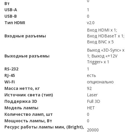
0
Вт
USB-A
1
USB-B
0
Тип HDMI
v2.0
Вход HDMI х 1;
Входные разъемы
Вход HDBaseT х 1;
Вход BNC х 5
Выход «3D-Sync» х
Выходные разъемы
1; Выход «+12V
Trigger» х 1
RS-232
1
RJ-45
есть
Wi-Fi
опционально
Масса нетто, кг
92
Источник света (тип)
Laser
Поддержка 3D
Full 3D
Модель лампы
НЕТ
Количество ламп, шт
0
Мощность лампы, Вт
0
Ресурс работы лампы мин, (Bright),
20000