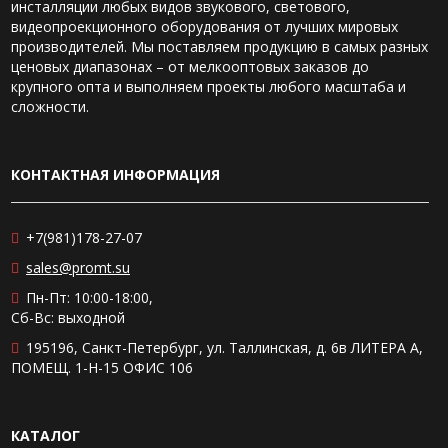
инсталляции любых видов звукового, светового,
звучания, добавляя насыщенность басам.
видеопроекционного оборудования от лучших мировых
Оснащаются фазоинвертором или пассивным
производителей. Мы поставляем продукцию в самых разных
излучателем.
ценовых диапазонах – от мелкооптовых заказов до
Модульные. Состоят из отдельных блоков, которые
крупного опта и выполняем проекты любого масштаба и
можно комбинировать для нужного уровня звука.
сложности.
Потолочные и встраиваемые. Монтируются в стену
или потолок, можно купить для установки в
ограниченном пространстве. Аппараты сохраняют
КОНТАКТНАЯ ИНФОРМАЦИЯ
эстетику помещения и обеспечивают мощный бас без
размещения громоздких устройств.
Купить профессиональные сабвуферы и другое звуковое
+7(981)178-27-07
оборудование можно онлайн на нашем сайте. Либо
сделайте заказ по телефону, заполните форму обратной
sales@promt.su
связи. Возможна доставка по Санкт-Петербургу, в другие
Пн-Пт: 10:00-18:00,
города России.
Сб-Вс: выходной
195196, Санкт-Петербург, ул. Таллинская, д. 6в ЛИТЕРА А,
ПОМЕЩ. 1-Н-15 ОФИС 106
КАТАЛОГ