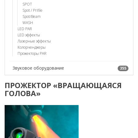
SPOT
Spot / Prifile
Spot/Beam
WASH
LED PAR
LED эффекты
Лазерные эффекты
Колорченджеры
Прожекторы PAR
Звуковое оборудование
355
ПРОЖЕКТОР «ВРАЩАЮЩАЯСЯ
ГОЛОВА»