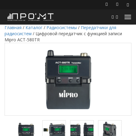
Главная
/
Каталог
/
Радиосистемы
/
Передатчики для
радиосистем
/
Цифровой передатчик с функцией записи
Mipro ACT-580TR