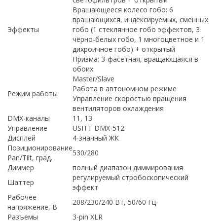
Вращающееся колесо гобо: 6
вращающихся, индексируемых, сменных
Эффекты
гобо (1 стеклянное гобо эффектов, 3
чёрно-белых гобо, 1 многоцветное и 1
дихроичное гобо) + открытый
Призма: 3-фасетная, вращающаяся в
обоих
Master/Slave
Работа в автономном режиме
Режим работы
Управление скоростью вращения
вентиляторов охлаждения
DMX-каналы
11, 13
Управление
USITT DMX-512
Дисплей
4-значный ЖК
Позиционирование
530/280
Pan/Tilt, град.
Диммер
полный диапазон диммирования
регулируемый стробоскопический
Шаттер
эффект
Рабочее
208/230/240 Вт, 50/60 Гц
напряжение, В
Разъемы
3-pin XLR