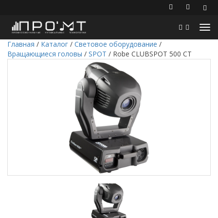
Главная
/
Каталог
/
Световое оборудование
/
Вращающиеся головы
/
SPOT
/
Robe CLUBSPOT 500 CT