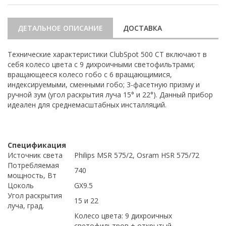
ДЕТАЛЬНОЕ ОПИСАНИЕ
ДОСТАВКА
Технические характеристики ClubSpot 500 CT включают в
себя колесо цвета с 9 дихроичными светофильтрами;
вращающееся колесо гобо с 6 вращающимися,
индексируемыми, сменными гобо; 3-фасетную призму и
ручной зум (угол раскрытия луча 15° и 22°). Данный прибор
идеален для среднемасштабных инсталляций.
Спецификация
Источник света
Philips MSR 575/2, Osram HSR 575/72
Потребляемая
740
мощность, Вт
Цоколь
GX9.5
Угол раскрытия
15 и 22
луча, град.
Колесо цвета: 9 дихроичных
светофильтров + открытый