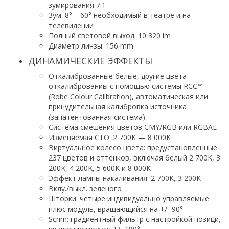
зумирования 7:1
Зум: 8° – 60° необходимый в театре и на
телевидении
Полный световой выход: 10 320 lm
Диаметр линзы: 156 mm
ДИНАМИЧЕСКИЕ ЭФФЕКТЫ
Откалиброванные белые, другие цвета
откалиброваниы с помощью системы RCC™
(Robe Colour Calibration), автоматическая или
принудительная калибровка источника
(запатентованная система)
Система смешения цветов CMY/RGB или RGBAL
Изменяемая CTO: 2 700K — 8 000K
Виртуальное колесо цвета: предустановленные
237 цветов и оттенков, включая белый 2 700K, 3
200K, 4 200K, 5 600K и 8 000K
Эффект лампы накаливания: 2 700К, 3 200К
Вклу./выкл. зеленого
Шторки: четыре индивидуально управляемые
плюс модуль, вращающийся на +/- 90°
Scrim: градиентный фильтр с настройкой позици,