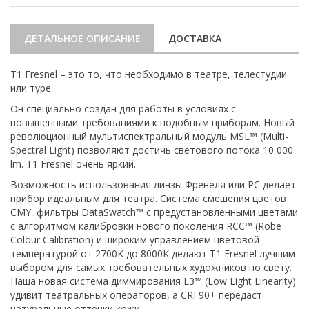
ДЕТАЛЬНОЕ ОПИСАНИЕ
ДОСТАВКА
T1 Fresnel – это то, что необходимо в театре, телестудии
или туре.
Он специально создан для работы в условиях с
повышенными требованиями к подобным приборам. Новый
революционный мультиспектральный модуль MSL™ (Multi-
Spectral Light) позволяют достичь светового потока 10 000
lm. T1 Fresnel очень яркий.
Возможность использования линзы Френеля или РС делает
прибор идеальным для театра. Система смешения цветов
CMY, фильтры DataSwatch™ с предустановленными цветами
с алгоритмом калибровки нового поколения RCC™ (Robe
Colour Calibration) и широким управлением цветовой
температурой от 2700K до 8000K делают T1 Fresnel лучшим
выбором для самых требовательных художников по свету.
Наша новая система диммирования L3™ (Low Light Linearity)
удивит театральных операторов, а CRI 90+ передаст
натуральные оттенки кожи.