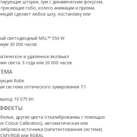
шетирующие шторки, зум с динамическим фокусом,
трясающие гобо, колесо анимации и призма.
ункций сделает любое шоу, постановку или
ный светодиодный MSL™ 550 W
мум 30 000 часов
атическое и удаленное вкл/выкл
ик света: 3 года или 20 000 часов
ТЕМА
рукция Robe
я система оптического зумирования 7:1
ыход: 10 075 lm
ЭФФЕКТЫ
белые, другие цвета откалиброваниы с помощью
e Colour Calibration), автоматическая или
алибровка источника (запатентованная система)
 CMY/RGB или RGBAL