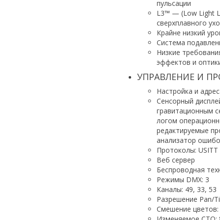
пульсации
L3™ — (Low Light L
сверхплавного ухо
Крайне низкий уро
Система подавлен
Низкие требовани
эффектов и оптик
УПРАВЛЕНИЕ И П
Настройка и адрес
Сенсорный диспле
гравитационным с
логом операционно
редактируемые пр
анализатор ошибо
Протоколы: USITT 
Веб сервер
Беспроводная тех
Режимы DMX: 3
Каналы: 49, 33, 53
Разрешение Pan/Tilt
Смешение цветов: 8
Изменяемое CTO: 8