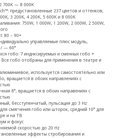
2 700K — 8 000K
ch™: предустановленные 237 цветов и оттенков,
0K, 3 200K, 4 200K, 5 600K и 8 000K
ливания: 750W, 1 000W, 1 200W, 2 000W, 2 500W,
ного
: 80 – 90+
индивидуально управляемые плюс модуль,
/ — 60°
ся гобо: 7 инднксируемых и сменных гобо +
 Все гобо отобраны для применения в театре и
 алюминиевое, используется самостоятельно или
бо, вращается в обоих направлениях с
остью
чная 8°, вращается в обоих направениях с
остью
ный, бесступенчатый, пульсация до 3 Hz
° для смягчения гобо или шторок, средний 10° для
ре и на ТВ
ум и фокус
еняемой скоростью до 20 Hz
тановленные эффекты стробирования и