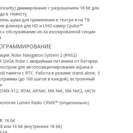
inearity) диммирование с разрешением 18 bit для
да в темноту
вень шума для применения в театре и на ТВ
ия фликера для HD и UHD камер Cpulse™
я к обслуживанию из-за изолированной секции
и
РОГРАММИРОВАНИЕ
ация: Robe Navigation System 2 (RNS2)
й QVGA Robe с аварийным питанием от батареи,
енсором для автопозиционирования экрана и
й памяти с RTC. Работа в режиме stand-alone, 3
ограммы (до 100 шагов в каждой), встроенный
к
DMX-512, RDM, ArtNet, MA Net, MA Net2, sACN
нология Lumen Radio CRMX™ (опционально)
: 16 bit
 или 16 bit (внутреннее 18 bit)
 bit