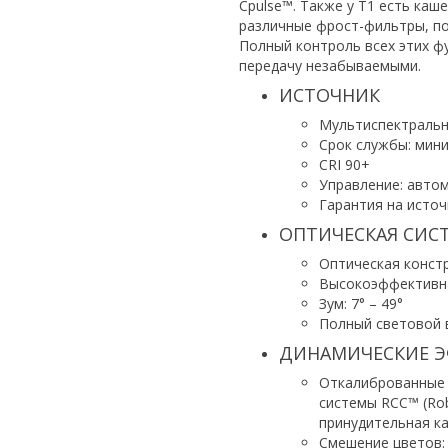
Cpulse™. Также у Т1 есть ка
различные фрост-фильтры, по
Полный контроль всех этих ф
передачу незабываемыми.
ИСТОЧНИК
Мультиспектраль
Срок службы: мини
CRI 90+
Управление: автом
Гарантия на источн
ОПТИЧЕСКАЯ СИС
Оптическая конст
Высокоэффективна
Зум: 7° – 49°
Полный световой в
ДИНАМИЧЕСКИЕ 
Откалиброванные 
системы RCC™ (Rob
принудительная к
Смешение цветов: