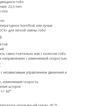
щающихся гобо
ния: 23,5 mm
,8 mm
 mm
пературное borofloat или лучше
CK» для легкой смены гобо
В
ктов
ий
ть самостоятельно или с колесом гобо
х направлениях с изменяемой скоростью
К
я с независимым управлением движения и
е, изменяемая скорость
ение шторок
+/- 60°
пература окружающей среды: 45 °C