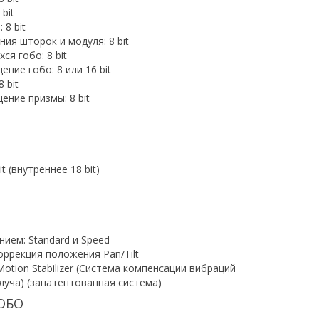
bit
 8 bit
ия шторок и модуля: 8 bit
я гобо: 8 bit
ние гобо: 8 или 16 bit
 bit
ение призмы: 8 bit
t (внутреннее 18 bit)
ием: Standard и Speed
ррекция положения Pan/Tilt
Motion Stabilizer (Система компенсации вибраций
луча) (запатентованная система)
ОБО