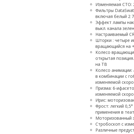
Изменяемая CTO: 
Фильтры DataSwat
включая белый 2 70
Эффект лампы нака
выкл. канала зеле
Настраиваемый CRI
Шторки : четыре 
вращающийся на +
Колесо вращающих
открытая позиция.
на ТВ
Колесо анимации:
в комбинации с го
изменяемой скор
Призма: 6-ифасето
изменяемой скор
Ирис: моторизован
Фрост: легкий 0,5
применения в теат
Моторизованный з
Стробоскоп с изм
Различные предус