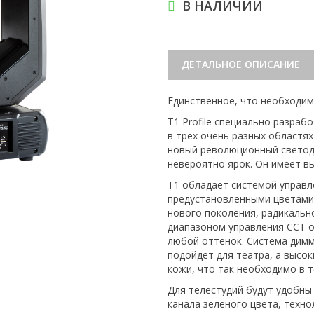
В НАЛИЧИИ
ДЕТАЛЬНОЕ ОПИСАНИЕ
Единственное, что необходимо
T1 Profile специально разра
в трех очень разных областях
новый революционный светодио
невероятно ярок. Он имеет в
Т1 обладает системой управл
предустановленными цветами, 
нового поколения, радикальн
диапазоном управления CCT о
любой оттенок. Система димм
подойдет для театра, а высо
кожи, что так необходимо в т
Для телестудий будут удобны
канала зелёного цвета, техн