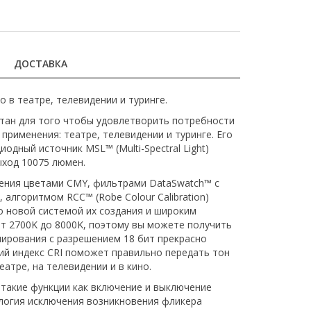
ДОСТАВКА
 в театре, телевидении и туринге.
ботан для того чтобы удовлетворить потребности
 применения: театре, телевидении и туринге. Его
дный источник MSL™ (Multi-Spectral Light)
ыход 10075 люмен.
ения цветами CMY, фильтрами DataSwatch™ с
алгоритмом RCC™ (Robe Colour Calibration)
о новой системой их создания и широким
т 2700K до 8000K, поэтому вы можете получить
ирования с разрешением 18 бит прекрасно
кий индекс CRI поможет правильно передать тон
еатре, на телевидении и в кино.
 такие функции как включение и выключение
ология исключения возникновения фликера