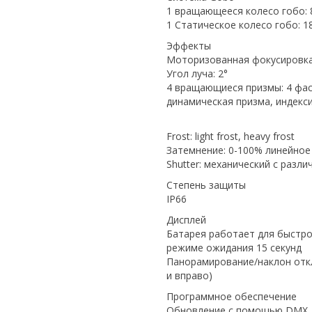
1 вращающееся колесо гобо: 
1 Статическое колесо гобо: 1
Эффекты
Моторизованная фокусировк
Угол луча: 2°
4 вращающиеся призмы: 4 фасе
динамическая призма, индекс
Frost: light frost, heavy frost
Затемнение: 0-100% линейное
Shutter: механический с разл
Степень защиты
IP66
Дисплей
Батарея работает для быстро
режиме ожидания 15 секунд
Панорамирование/наклон откл
и вправо)
Программное обеспечение
Обновление с помощью DMX