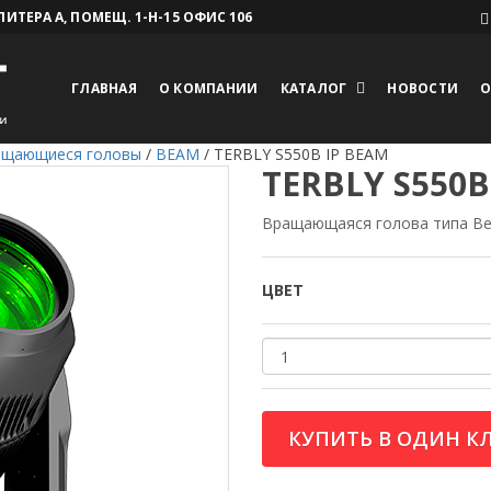
 ЛИТЕРА А, ПОМЕЩ. 1-Н-15 ОФИС 106
ГЛАВНАЯ
О КОМПАНИИ
КАТАЛОГ
НОВОСТИ
О
ащающиеся головы
/
BEAM
/
TERBLY S550B IP BEAM
TERBLY S550B
Вращающаяся голова типа B
ЦВЕТ
КУПИТЬ В ОДИН К