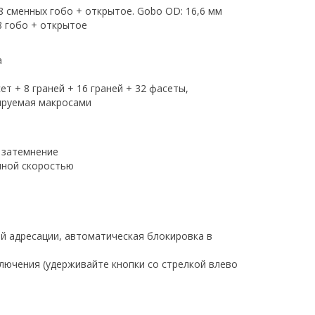
8 сменных гобо + открытое. Gobo OD: 16,6 мм
8 гобо + открытое
а
т + 8 граней + 16 граней + 32 фасеты,
ируемая макросами
 затемнение
ичной скоростью
й адресации, автоматическая блокировка в
ючения (удерживайте кнопки со стрелкой влево