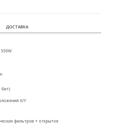
ДОСТАВКА
, 550W
m
6 бит)
оложения X/Y
ических фильтров + открытое