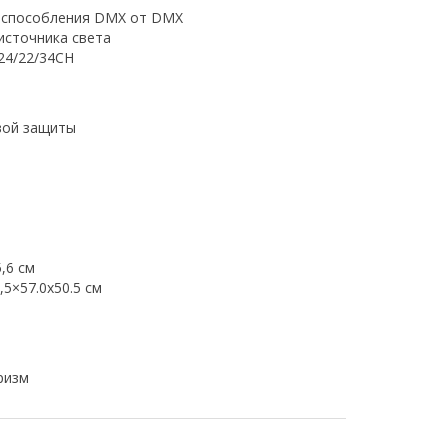
риспособления DMX от DMX
источника света
24/22/34CH
вой защиты
,6 см
,5×57.0x50.5 см
ризм