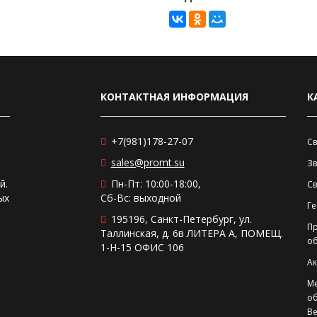
КОНТАКТНАЯ ИНФОРМАЦИЯ
К
+7(981)178-27-07
Св
sales@promt.su
Зв
й.
Пн-Пт: 10:00-18:00,
С
ых
Сб-Вс: выходной
Ге
195196, Санкт-Петербург, ул.
П
Таллинская, д. 6в ЛИТЕРА А, ПОМЕЩ.
о
1-Н-15 ОФИС 106
Ак
М
о
Ве