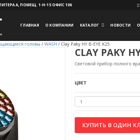
 ЛИТЕРА А, ПОМЕЩ. 1-Н-15 ОФИС 106
ГЛАВНАЯ
О КОМПАНИИ
КАТАЛОГ
НОВОСТИ
О
ащающиеся головы
/
WASH
/
Clay Paky HY B-EYE K25
CLAY PAKY HY
Световой прибор полного вр
ЦВЕТ
КУПИТЬ В ОДИН К