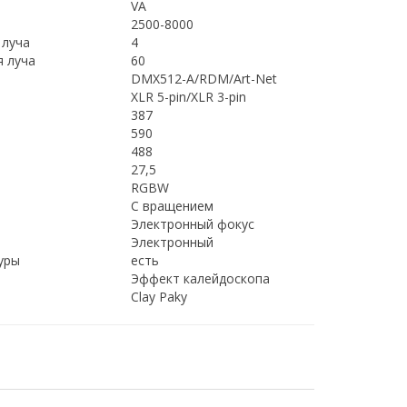
VA
2500-8000
 луча
4
я луча
60
DMX512-A/RDM/Art-Net
XLR 5-pin/XLR 3-pin
387
590
488
27,5
RGBW
C вращением
Электронный фокус
Электронный
уры
есть
Эффект калейдоскопа
Clay Paky