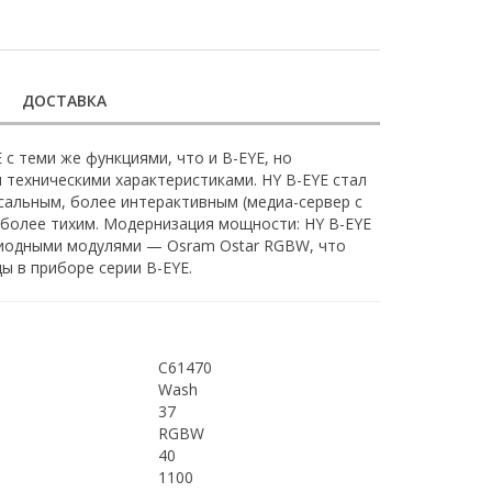
ДОСТАВКА
с теми же функциями, что и B-EYE, но
техническими характеристиками. HY B-EYE стал
альным, более интерактивным (медиа-сервер с
е более тихим. Модернизация мощности: HY B-EYE
иодными модулями — Osram Ostar RGBW, что
ы в приборе серии B-EYE.
C61470
Wash
37
RGBW
40
1100