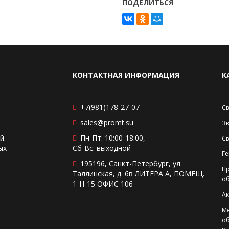
ПОДЕЛИТЬСЯ
КОНТАКТНАЯ ИНФОРМАЦИЯ
К
+7(981)178-27-07
Св
sales@promt.su
Зв
й.
Пн-Пт: 10:00-18:00,
С
ых
Сб-Вс: выходной
Ге
195196, Санкт-Петербург, ул.
П
Таллинская, д. 6в ЛИТЕРА А, ПОМЕЩ.
о
1-Н-15 ОФИС 106
Ак
М
о