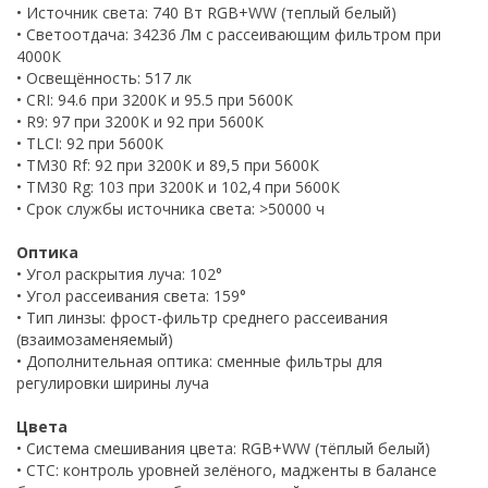
• Источник света: 740 Вт RGB+WW (теплый белый)
• Светоотдача: 34236 Лм c рассеивающим фильтром при
4000К
• Освещённость: 517 лк
• CRI: 94.6 при 3200К и 95.5 при 5600К
• R9: 97 при 3200К и 92 при 5600К
• TLCI: 92 при 5600К
• TM30 Rf: 92 при 3200К и 89,5 при 5600К
• TM30 Rg: 103 при 3200К и 102,4 при 5600К
• Срок службы источника света: >50000 ч
Оптика
• Угол раскрытия луча: 102°
• Угол рассеивания света: 159°
• Тип линзы: фрост-фильтр среднего рассеивания
(взаимозаменяемый)
• Дополнительная оптика: сменные фильтры для
регулировки ширины луча
Цвета
• Система смешивания цвета: RGB+WW (тёплый белый)
• CTC: контроль уровней зелёного, мадженты в балансе