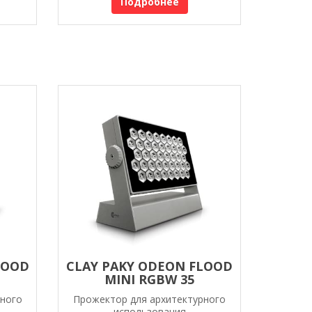
Подробнее
LOOD
CLAY PAKY ODEON FLOOD
MINI RGBW 35
рного
Прожектор для архитектурного
использования