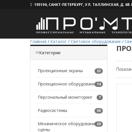
195196, САНКТ-ПЕТЕРБУРГ, УЛ. ТАЛЛИНСКАЯ, Д. 6В
Главная
/
Каталог
/
Световое оборудование
/
Све
ПРО
Категории
Показа
Проекционные экраны
32
Проекционное оборудование
74
Персональный мониторинг
7
Радиосистемы
50
Механическое оборудование
29
сцены