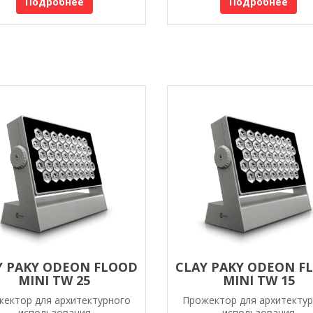
Подробнее
Подробнее
Y PAKY ODEON FLOOD
CLAY PAKY ODEON F
MINI TW 25
MINI TW 15
ектор для архитектурного
Прожектор для архитекту
использования
использования