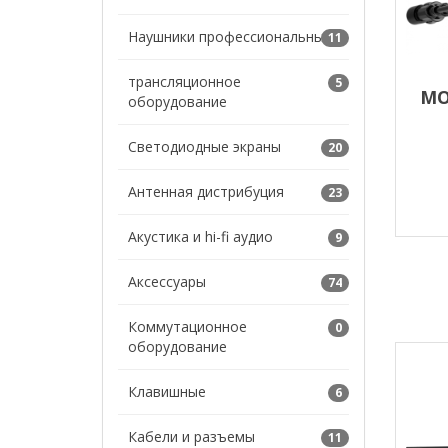
Наушники профессиональные
11
трансляционное
5
MO
оборудование
Светодиодные экраны
20
Антенная дистрибуция
23
Акустика и hi-fi аудио
9
Аксессуары
74
Коммутационное
0
оборудование
Клавишные
6
Кабели и разъемы
11