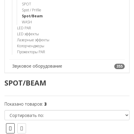
SPOT
Spot / Prifile
Spot/Beam
WASH
LED PAR
LED эффекты
Лазерные эффекты
Колорченджеры
Прожекторы PAR
Звуковое оборудование
355
SPOT/BEAM
Показано товаров:
3